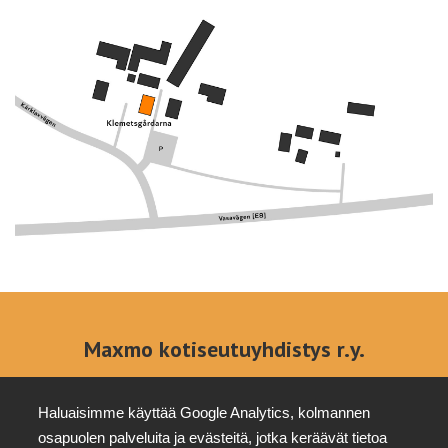
Maxmo kotiseutuyhdistys r.y.
Ota yhteyttä
Kestävyys
Osoite
info@klemets.fi
Tietosuoja
Haluaisimme käyttää Google Analytics, kolmannen
Kärklaxvägen 308
+358 (0)40
Tottesundin
osapuolen palveluita ja evästeitä, jotka keräävät tietoa
66640 Maksamaa