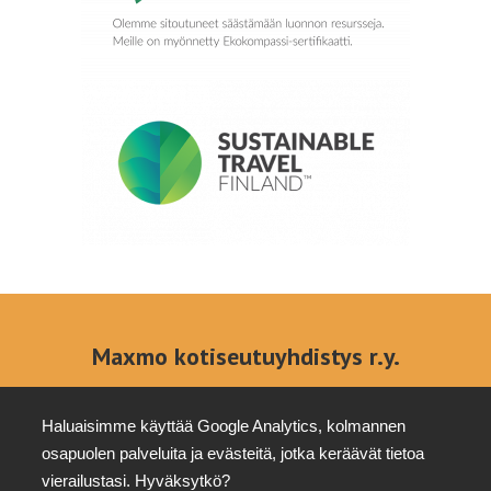
Maxmo kotiseutuyhdistys r.y.
Ota yhteyttä
Kestävyys
Osoite
info@klemets.fi
Tietosuoja
Haluaisimme käyttää Google Analytics, kolmannen
Kärklaxvägen 308
+358 (0)40
Tottesundin
osapuolen palveluita ja evästeitä, jotka keräävät tietoa
66640 Maksamaa
6679879
kartano
vierailustasi. Hyväksytkö?