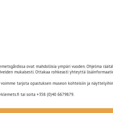
emetsgårdissa ovat mahdollisia ympäri vuoden. Ohjelma räätäl
iveiden mukaisesti. Ottakaa rohkeasti yhteyttä lisäinformaati
si voimme tarjota opastuksen museon kohteisiin ja näyttelyihin
lemets.fi tai soita +358 (0)40 6679879.