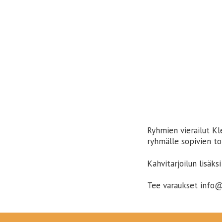
Ryhmien vierailut Kl
ryhmälle sopivien to
Kahvitarjoilun lisäk
Tee varaukset info@k