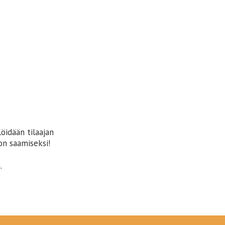
öidään tilaajan
on saamiseksi!
.