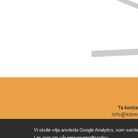
Ta konta
info@kleme
+358 (0)40 6
Vi skulle vilja använda Google Analytics, som samla
Läs mer om vår
personuppgiftspolicy