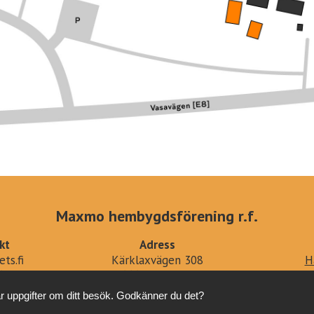
Maxmo hembygdsförening r.f.
kt
Adress
ts.fi
Kärklaxvägen 308
H
679879
66640 Maxmo
D
Tottes
r uppgifter om ditt besök. Godkänner du det?