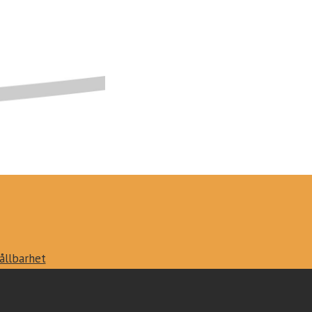
ållbarhet
ataskydd
unds herrgård