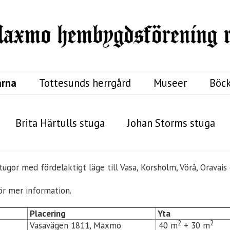
arna
Tottesunds herrgård
Museer
Böck
Brita Härtulls stuga
Johan Storms stuga
stugor med fördelaktigt läge till Vasa, Korsholm, Vörå, Oravais
ör mer information.
Placering
Yta
2
2
Vasavägen 1811, Maxmo
40 m
+ 30 m