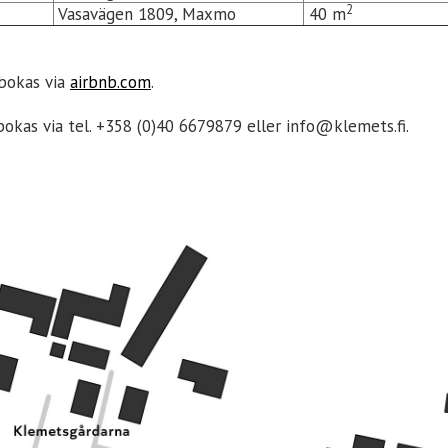
2
Vasavägen 1809, Maxmo
40 m
 bokas via
airbnb.com
.
okas via tel. +358 (0)40 6679879 eller info@klemets.fi.