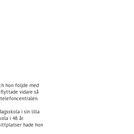
och hon följde med
flyttade vidare så
 telefoncentralen.
gsskola i sin lilla
la i 48 år.
sittplatser hade hon