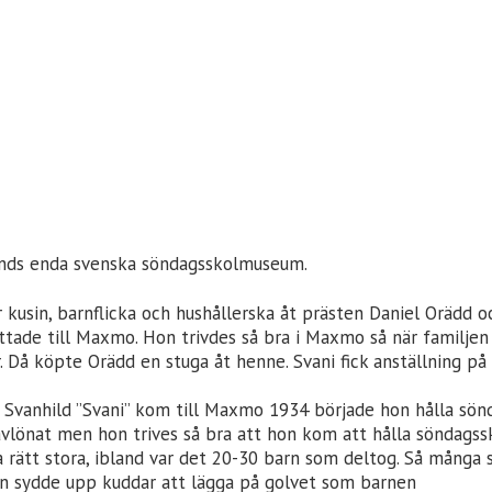
lands enda svenska söndagsskolmuseum.
r kusin, barnflicka och hushållerska åt prästen Daniel Orädd 
yttade till Maxmo. Hon trivdes så bra i Maxmo så när familjen 
r. Då köpte Orädd en stuga åt henne. Svani fick anställning på
t Svanhild ”Svani” kom till Maxmo 1934 började hon hålla sönda
avlönat men hon trives så bra att hon kom att hålla söndagssko
 rätt stora, ibland var det 20-30 barn som deltog. Så många 
hon sydde upp kuddar att lägga på golvet som barnen