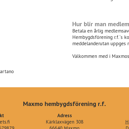
Hur blir man medle
Betala en årlig medlemsav
Hembygdsförening r.f.´s k
meddelanderutan uppges 
Välkommen med i Maxmos 
kartano
Maxmo hembygdsförening r.f.
kt
Adress
ts.fi
Kärklaxvägen 308
H
679879
66640 Maxmo
D