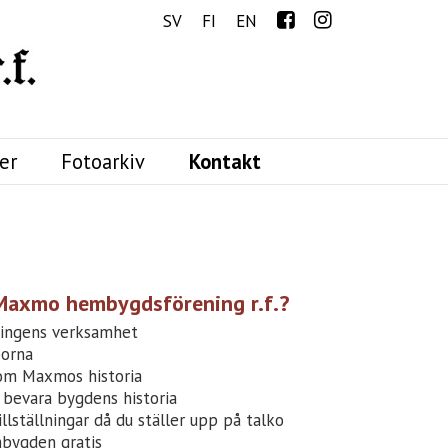
Menu
SV
FI
EN
er
Fotoarkiv
Kontakt
 Maxmo hembygdsförening r.f.?
ningens verksamhet
borna
 om Maxmos historia
 bevara bygdens historia
tillställningar då du ställer upp på talko
bygden gratis