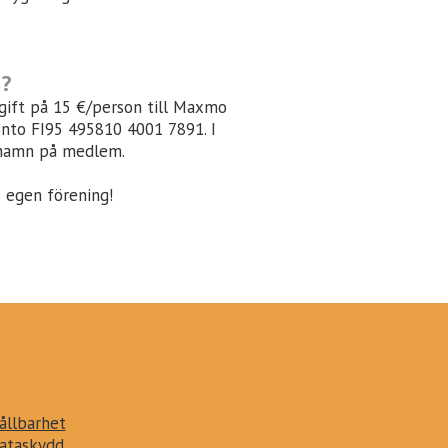
m?
gift på 15 €/person till Maxmo
onto FI95 495810 4001 7891. I
namn på medlem.
egen förening!
ållbarhet
ataskydd