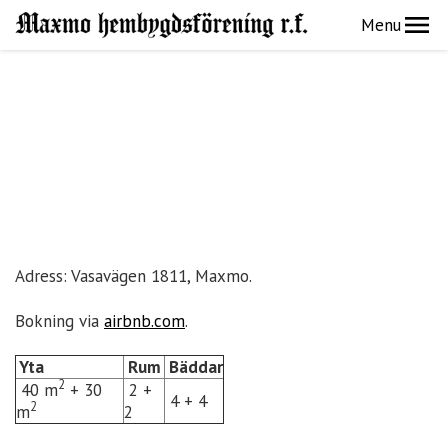
Menu
Adress: Vasavägen 1811, Maxmo.
Bokning via
airbnb.com
.
Yta
Rum
Bäddar
2
40 m
+ 30
2 +
4 + 4
2
m
2