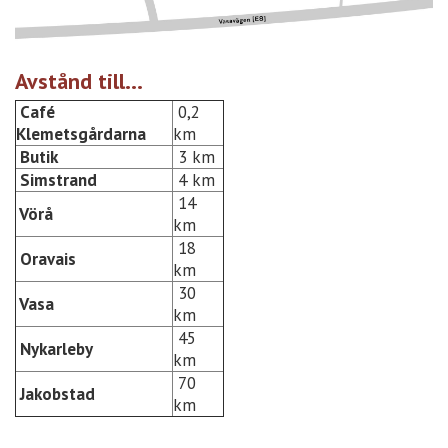
Avstånd till...
Café
0,2
Klemetsgårdarna
km
Butik
3 km
Simstrand
4 km
14
Vörå
km
18
Oravais
km
30
Vasa
km
45
Nykarleby
km
70
Jakobstad
km