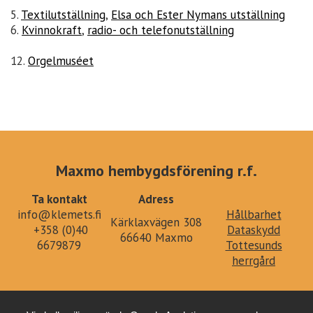
5.
Textilutställning
,
Elsa och Ester Nymans utställning
6.
Kvinnokraft
,
radio- och telefonutställning
12.
Orgelmuséet
Maxmo hembygdsförening r.f.
Ta kontakt
Adress
info@klemets.fi
Hållbarhet
Kärklaxvägen 308
+358 (0)40
Dataskydd
66640 Maxmo
6679879
Tottesunds
herrgård
Design
by Elin Örn
| Made in Digistoff